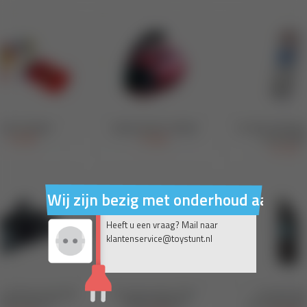
Wij zijn bezig met onderhoud aan on
Heeft u een vraag? Mail naar
klantenservice@toystunt.nl