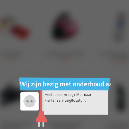
Wij zijn bezig met onderhoud aan on
Heeft u een vraag? Mail naar
klantenservice@toystunt.nl