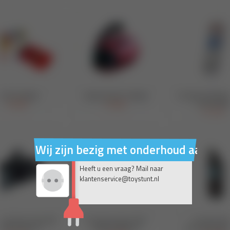
Wij zijn bezig met onderhoud aan on
Heeft u een vraag? Mail naar
klantenservice@toystunt.nl