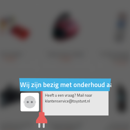
Wij zijn bezig met onderhoud aan on
Heeft u een vraag? Mail naar
klantenservice@toystunt.nl