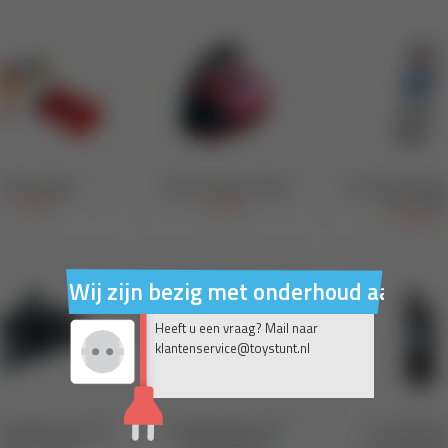
Wij zijn bezig met onderhoud aan on
Heeft u een vraag? Mail naar
klantenservice@toystunt.nl