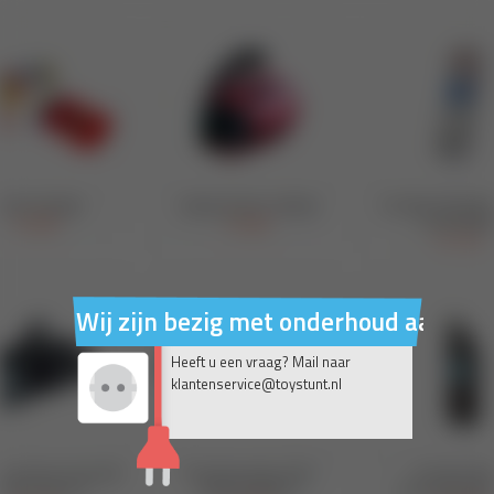
Wij zijn bezig met onderhoud aan on
Heeft u een vraag? Mail naar
klantenservice@toystunt.nl