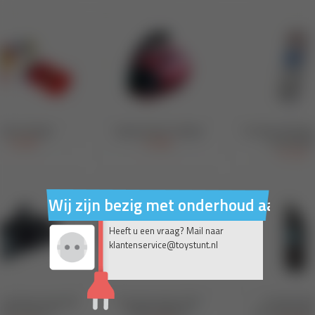
Wij zijn bezig met onderhoud aan on
Heeft u een vraag? Mail naar
klantenservice@toystunt.nl