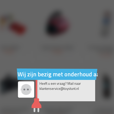
Wij zijn bezig met onderhoud aan on
Heeft u een vraag? Mail naar
klantenservice@toystunt.nl