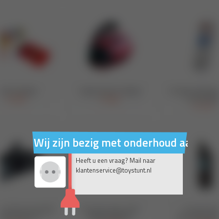
Wij zijn bezig met onderhoud aan on
Heeft u een vraag? Mail naar
klantenservice@toystunt.nl