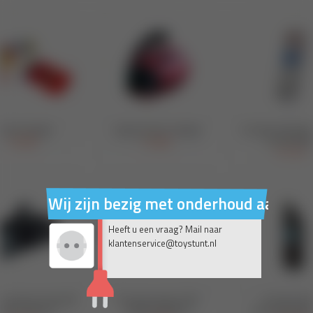
Wij zijn bezig met onderhoud aan on
Heeft u een vraag? Mail naar
klantenservice@toystunt.nl