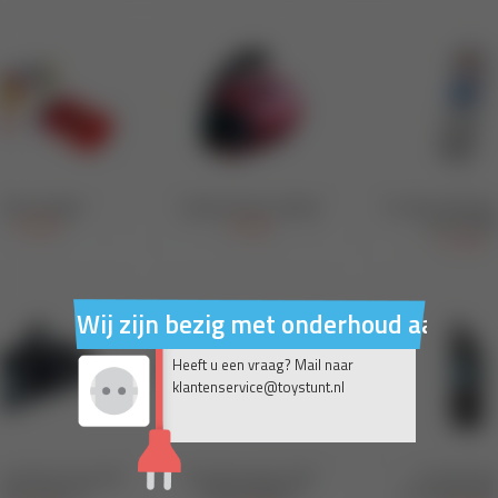
Wij zijn bezig met onderhoud aan on
Heeft u een vraag? Mail naar
klantenservice@toystunt.nl