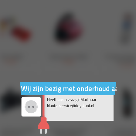
Wij zijn bezig met onderhoud aan on
Heeft u een vraag? Mail naar
klantenservice@toystunt.nl