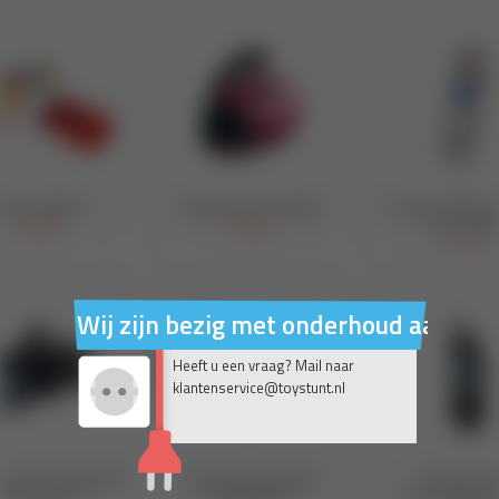
Wij zijn bezig met onderhoud aan on
Heeft u een vraag? Mail naar
klantenservice@toystunt.nl