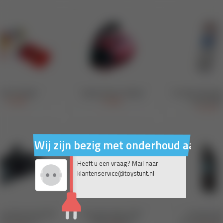
Wij zijn bezig met onderhoud aan on
Heeft u een vraag? Mail naar
klantenservice@toystunt.nl