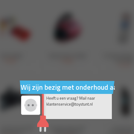
Wij zijn bezig met onderhoud aan on
Heeft u een vraag? Mail naar
klantenservice@toystunt.nl