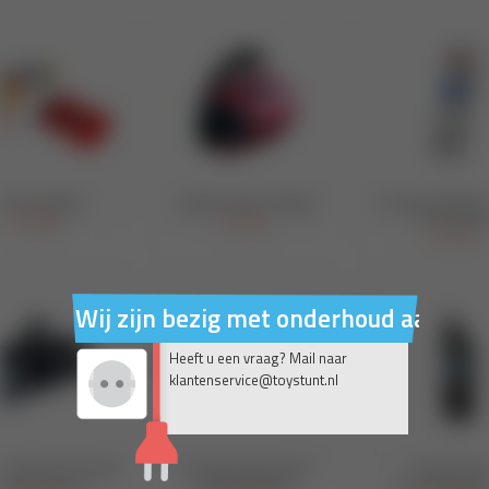
Wij zijn bezig met onderhoud aan on
Heeft u een vraag? Mail naar
klantenservice@toystunt.nl