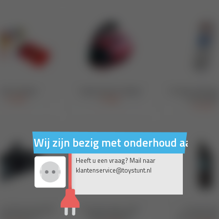
Wij zijn bezig met onderhoud aan on
Heeft u een vraag? Mail naar
klantenservice@toystunt.nl