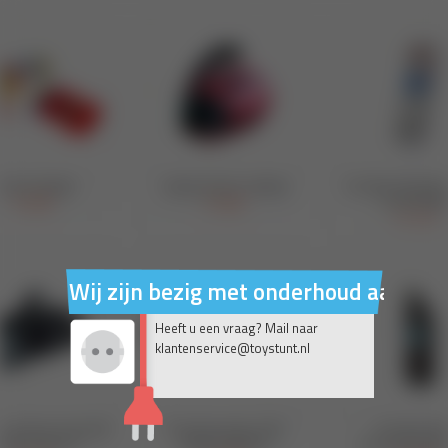
Wij zijn bezig met onderhoud aan on
Heeft u een vraag? Mail naar
klantenservice@toystunt.nl