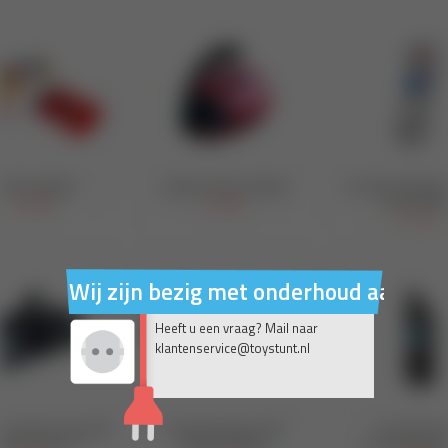
Wij zijn bezig met onderhoud aan on
Heeft u een vraag? Mail naar
klantenservice@toystunt.nl