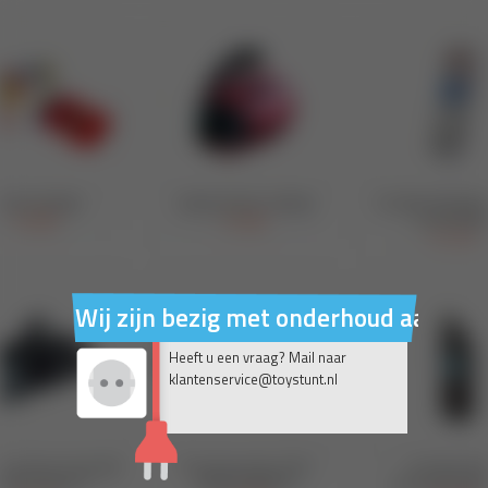
Wij zijn bezig met onderhoud aan on
Heeft u een vraag? Mail naar
klantenservice@toystunt.nl