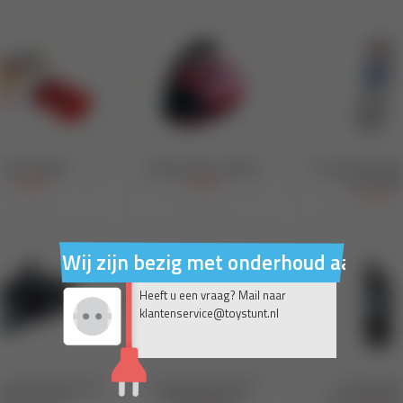
Wij zijn bezig met onderhoud aan on
Heeft u een vraag? Mail naar
klantenservice@toystunt.nl