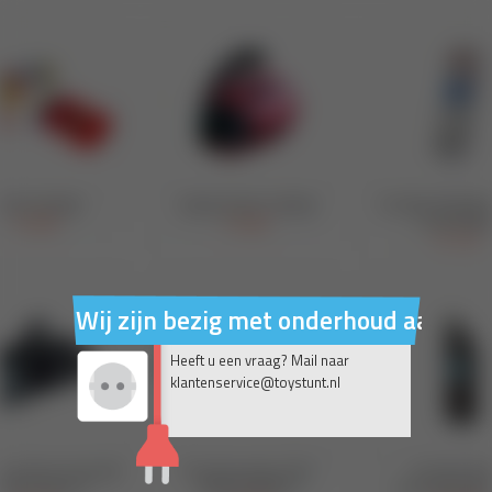
Wij zijn bezig met onderhoud aan on
Heeft u een vraag? Mail naar
klantenservice@toystunt.nl