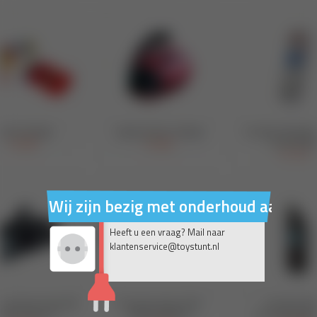
Wij zijn bezig met onderhoud aan on
Heeft u een vraag? Mail naar
klantenservice@toystunt.nl