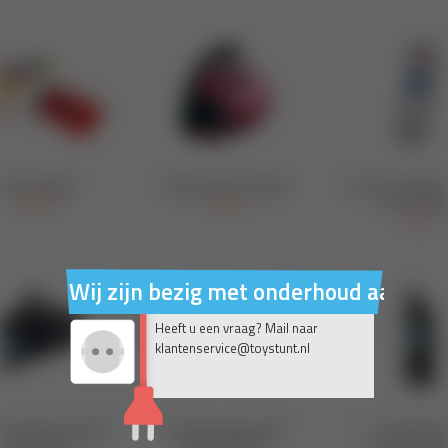
Wij zijn bezig met onderhoud aan on
Heeft u een vraag? Mail naar
klantenservice@toystunt.nl