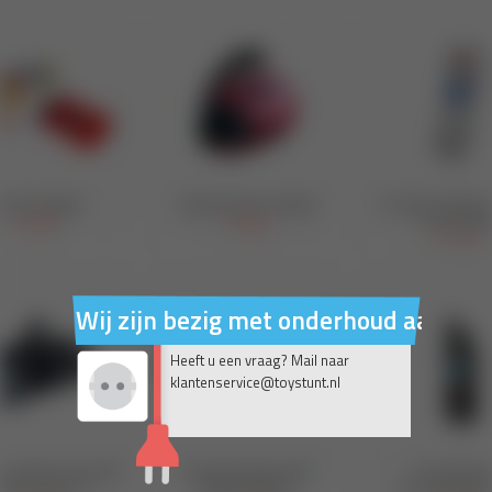
Wij zijn bezig met onderhoud aan on
Heeft u een vraag? Mail naar
klantenservice@toystunt.nl