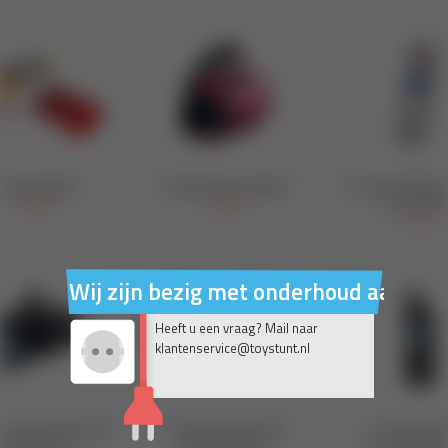
Wij zijn bezig met onderhoud aan on
Heeft u een vraag? Mail naar
klantenservice@toystunt.nl