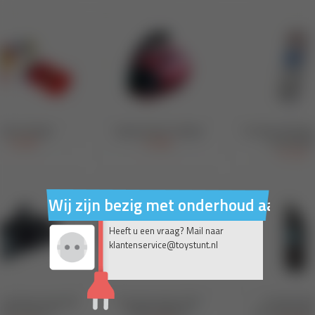
Wij zijn bezig met onderhoud aan on
Heeft u een vraag? Mail naar
klantenservice@toystunt.nl