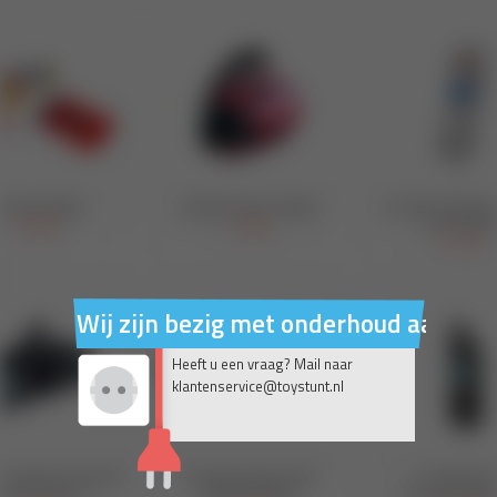
Wij zijn bezig met onderhoud aan on
Heeft u een vraag? Mail naar
klantenservice@toystunt.nl