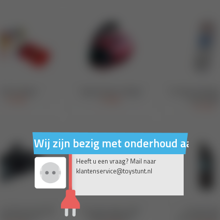
Wij zijn bezig met onderhoud aan on
Heeft u een vraag? Mail naar
klantenservice@toystunt.nl