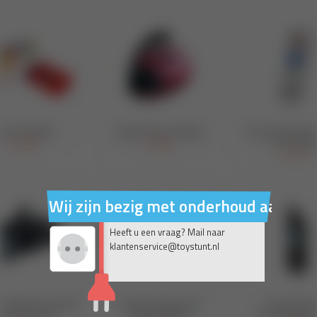
Wij zijn bezig met onderhoud aan on
Heeft u een vraag? Mail naar
klantenservice@toystunt.nl