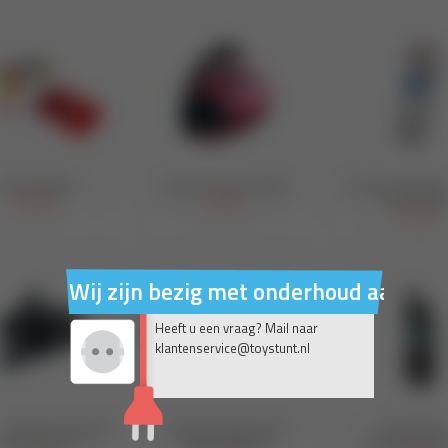
Wij zijn bezig met onderhoud aan on
Heeft u een vraag? Mail naar
klantenservice@toystunt.nl