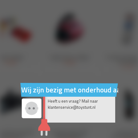
Wij zijn bezig met onderhoud aan on
Heeft u een vraag? Mail naar
klantenservice@toystunt.nl