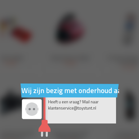
Wij zijn bezig met onderhoud aan on
Heeft u een vraag? Mail naar
klantenservice@toystunt.nl