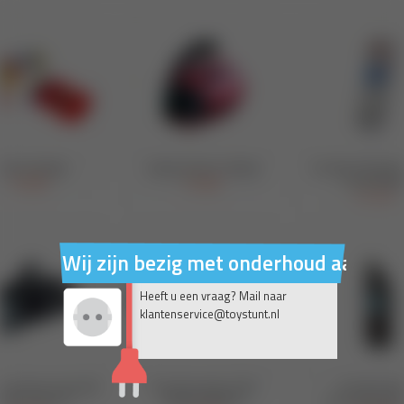
Wij zijn bezig met onderhoud aan on
Heeft u een vraag? Mail naar
klantenservice@toystunt.nl