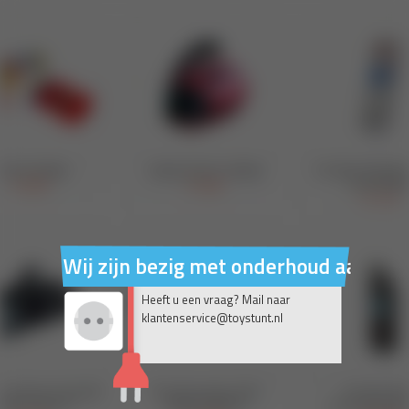
Wij zijn bezig met onderhoud aan on
Heeft u een vraag? Mail naar
klantenservice@toystunt.nl