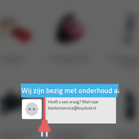
Wij zijn bezig met onderhoud aan on
Heeft u een vraag? Mail naar
klantenservice@toystunt.nl