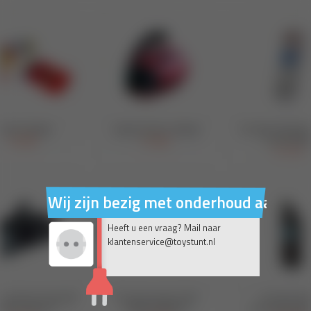
Wij zijn bezig met onderhoud aan on
Heeft u een vraag? Mail naar
klantenservice@toystunt.nl