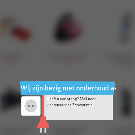
Wij zijn bezig met onderhoud aan on
Heeft u een vraag? Mail naar
klantenservice@toystunt.nl