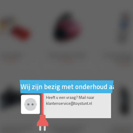
Wij zijn bezig met onderhoud aan on
Heeft u een vraag? Mail naar
klantenservice@toystunt.nl