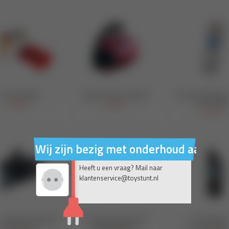
Wij zijn bezig met onderhoud aan on
Heeft u een vraag? Mail naar
klantenservice@toystunt.nl