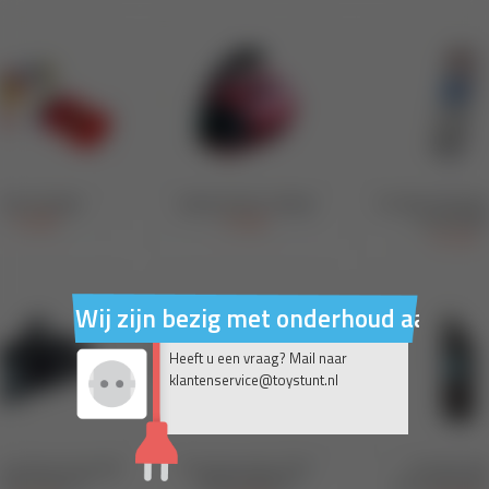
Wij zijn bezig met onderhoud aan on
Heeft u een vraag? Mail naar
klantenservice@toystunt.nl