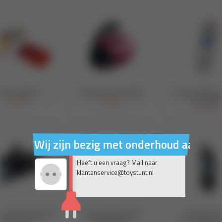
Wij zijn bezig met onderhoud aan on
Heeft u een vraag? Mail naar
klantenservice@toystunt.nl