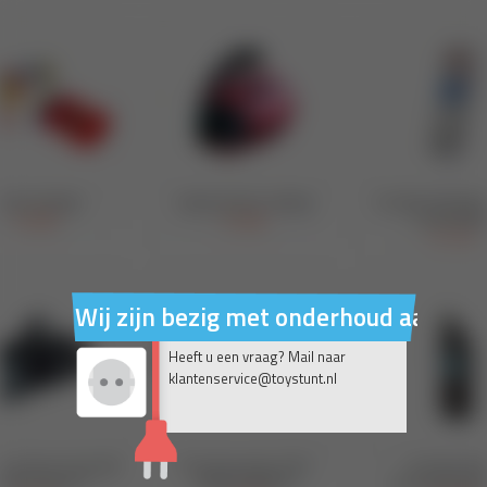
Wij zijn bezig met onderhoud aan on
Heeft u een vraag? Mail naar
klantenservice@toystunt.nl