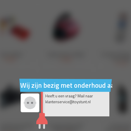
Wij zijn bezig met onderhoud aan on
Heeft u een vraag? Mail naar
klantenservice@toystunt.nl