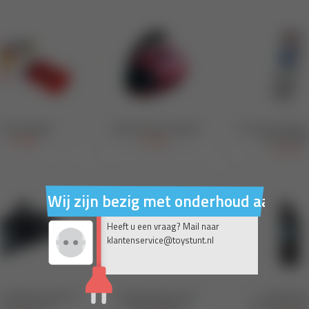
Wij zijn bezig met onderhoud aan on
Heeft u een vraag? Mail naar
klantenservice@toystunt.nl