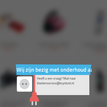
Wij zijn bezig met onderhoud aan on
Heeft u een vraag? Mail naar
klantenservice@toystunt.nl