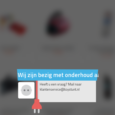
Wij zijn bezig met onderhoud aan on
Heeft u een vraag? Mail naar
klantenservice@toystunt.nl