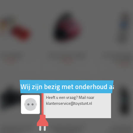
Wij zijn bezig met onderhoud aan on
Heeft u een vraag? Mail naar
klantenservice@toystunt.nl