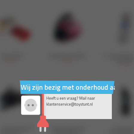
Wij zijn bezig met onderhoud aan on
Heeft u een vraag? Mail naar
klantenservice@toystunt.nl