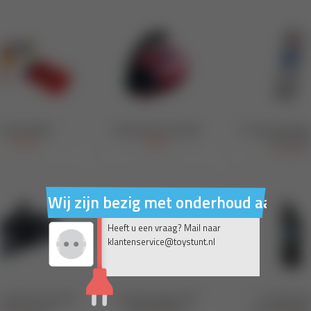
Wij zijn bezig met onderhoud aan on
Heeft u een vraag? Mail naar
klantenservice@toystunt.nl